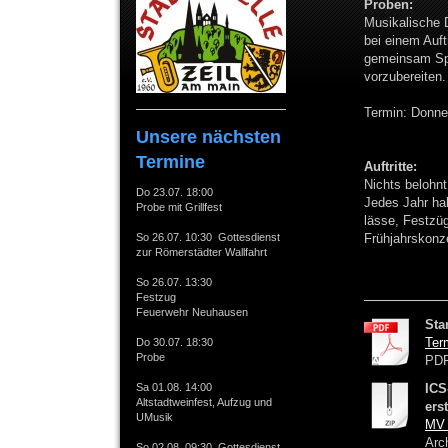
Proben:
Musikalische 
bei einem Auft
gemeinsam Spa
vorzubereiten.
Termin: Donne
Unsere nächsten
Termine
Auftritte:
Nichts belohnt
Do 23.07. 18:00
Jedes Jahr hab
Probe mit Grillfest
lässe, Festzüg
So 26.07. 10:30 Gottesdienst
Frühjahrskonze
zur Römerstädter Wallfahrt
So 26.07. 13:30
Festzug
Feuerwehr Neuhausen
Sta
Ter
Do 30.07. 18:30
Probe
PDF
Sa 01.08. 14:00
ICS
Altstadtweinfest, Aufzug und
ers
UMusik
MV 
Arc
So 02.08. 09:30 Gottesdienst