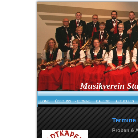
Musikverein Sta
HOME
ÜBER UNS
TERMINE
GALERIE
AKTUELLES
Termine
Proben & Au