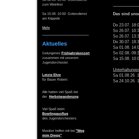
zum Weinfest
Das sind uns
Sa 15.08. 10:00 Gottesdienst
am Käppele
Do 23.07. 18:0
Mehr
So 26.07. 10:
So 26.07. 13
Do 30.07. 18:
Aktuelles
Sa 01.08. 14:
So 02.08. 09:
Gelungenes
Frühjahrskonzert
zusammen mit unserem
Sa 15.08. 10:
Jugendorchester.
Unterhaltungs
Letzte Ehre
Sa 01.08.26 1
für Bauer Robert.
Sa 24.10.26 
Alle hatten viel Spaß bei
der
Herbstwanderung
.
Viel Spaß beim
Bowlingausflug
des Jugendorchesters.
Musiker helfen mit bei
"Weg
mim Dregg"